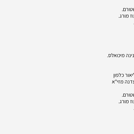
שטורם.
נינה מיכואלס.
עדנה מזי"א
שטורם.