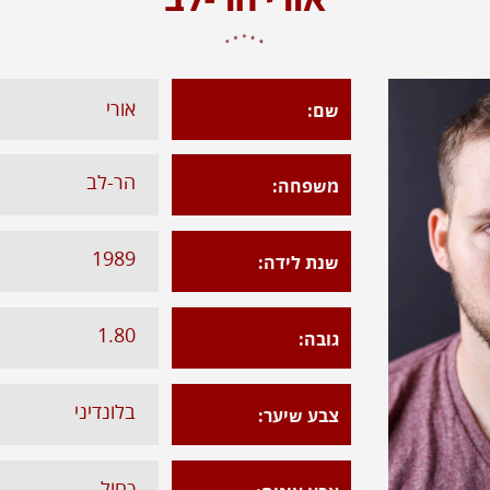
שחקן
אורי
שם:
הר-לב​
משפחה:
1989​
שנת לידה:
1.80​
גובה:
בלונדיני​
צבע שיער:
כחול​