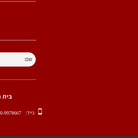
ל
בית 
נייד:
0-9978667