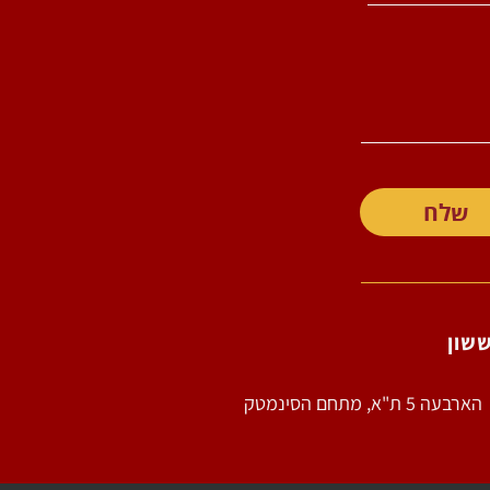
שלח
ון​
ארבעה 5 ת"א, מתחם הסינמטק