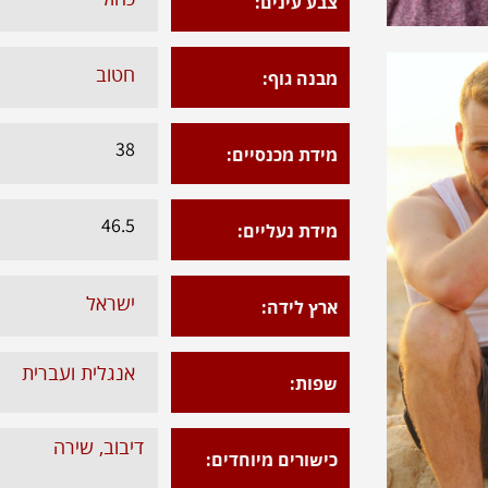
צבע עינים:
חטוב​
מבנה גוף:
38​
מידת מכנסיים:
​46.5
מידת נעליים:
​ישראל
ארץ לידה:
אנגלית ועברית​
שפות:
דיבוב, שירה​
כישורים מיוחדים: